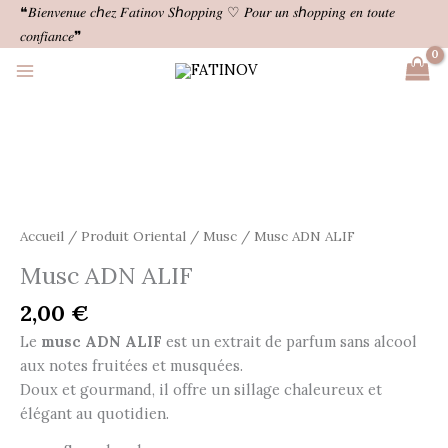
Aller
❝𝐵𝑖𝑒𝑛𝑣𝑒𝑛𝑢𝑒 𝑐ℎ𝑒𝑧 𝐹𝑎𝑡𝑖𝑛𝑜𝑣 𝑆ℎ𝑜𝑝𝑝𝑖𝑛𝑔 ♡ 𝑃𝑜𝑢𝑟 𝑢𝑛 𝑠ℎ𝑜𝑝𝑝𝑖𝑛𝑔 𝑒𝑛 𝑡𝑜𝑢𝑡𝑒
au
𝑐𝑜𝑛𝑓𝑖𝑎𝑛𝑐𝑒❞
contenu
quantité
de
Musc
ADN
ALIF
Accueil
/
Produit Oriental
/
Musc
/ Musc ADN ALIF
Musc ADN ALIF
2,00
€
Le
musc ADN ALIF
est un extrait de parfum sans alcool
aux notes fruitées et musquées.
Doux et gourmand, il offre un sillage chaleureux et
élégant au quotidien.