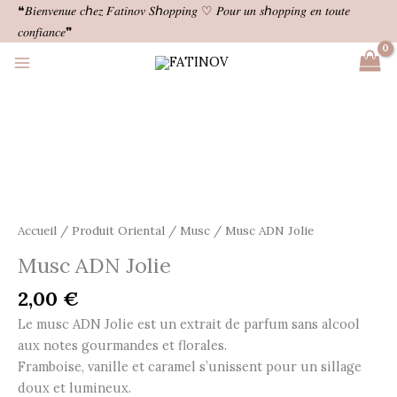
Aller
❝𝐵𝑖𝑒𝑛𝑣𝑒𝑛𝑢𝑒 𝑐ℎ𝑒𝑧 𝐹𝑎𝑡𝑖𝑛𝑜𝑣 𝑆ℎ𝑜𝑝𝑝𝑖𝑛𝑔 ♡ 𝑃𝑜𝑢𝑟 𝑢𝑛 𝑠ℎ𝑜𝑝𝑝𝑖𝑛𝑔 𝑒𝑛 𝑡𝑜𝑢𝑡𝑒
au
𝑐𝑜𝑛𝑓𝑖𝑎𝑛𝑐𝑒❞
contenu
quantité
de
Musc
ADN
Jolie
Accueil
/
Produit Oriental
/
Musc
/ Musc ADN Jolie
Musc ADN Jolie
2,00
€
Le musc ADN Jolie est un extrait de parfum sans alcool
aux notes gourmandes et florales.
Framboise, vanille et caramel s’unissent pour un sillage
doux et lumineux.