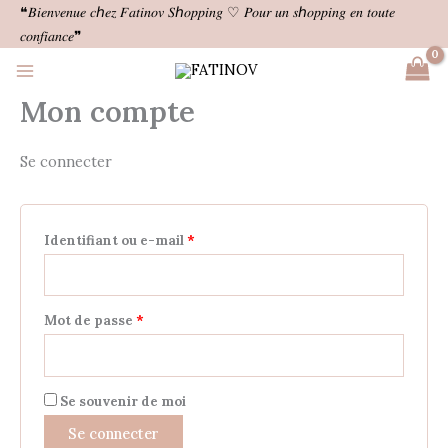
Aller
❝𝐵𝑖𝑒𝑛𝑣𝑒𝑛𝑢𝑒 𝑐ℎ𝑒𝑧 𝐹𝑎𝑡𝑖𝑛𝑜𝑣 𝑆ℎ𝑜𝑝𝑝𝑖𝑛𝑔 ♡ 𝑃𝑜𝑢𝑟 𝑢𝑛 𝑠ℎ𝑜𝑝𝑝𝑖𝑛𝑔 𝑒𝑛 𝑡𝑜𝑢𝑡𝑒
Obligatoire
Obligatoire
Obligatoire
Obligatoire
Obligatoire
au
𝑐𝑜𝑛𝑓𝑖𝑎𝑛𝑐𝑒❞
contenu
Mon compte
Se connecter
Identifiant ou e-mail
*
Mot de passe
*
Se souvenir de moi
Se connecter