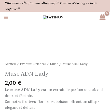
Aller
❝𝐵𝑖𝑒𝑛𝑣𝑒𝑛𝑢𝑒 𝑐ℎ𝑒𝑧 𝐹𝑎𝑡𝑖𝑛𝑜𝑣 𝑆ℎ𝑜𝑝𝑝𝑖𝑛𝑔 ♡ 𝑃𝑜𝑢𝑟 𝑢𝑛 𝑠ℎ𝑜𝑝𝑝𝑖𝑛𝑔 𝑒𝑛 𝑡𝑜𝑢𝑡𝑒
au
𝑐𝑜𝑛𝑓𝑖𝑎𝑛𝑐𝑒❞
contenu
Accueil
/
Produit Oriental
/
Musc
/ Musc ADN Lady
Musc ADN Lady
2,00
€
Le
musc ADN Lady
est un extrait de parfum sans alcool,
doux et féminin.
Ses notes fruitées, florales et boisées offrent un sillage
élégant et délicat.