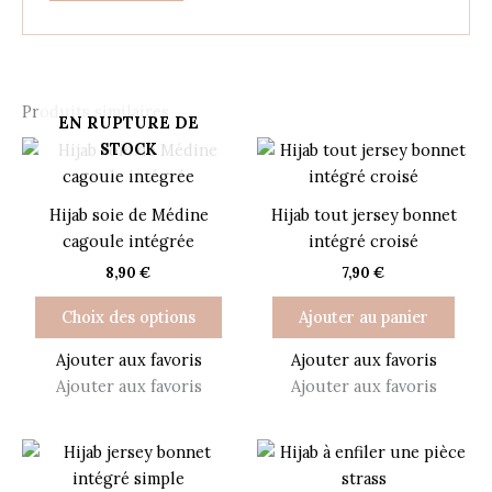
Produits similaires
EN RUPTURE DE
Ce
STOCK
produit
a
Hijab soie de Médine
Hijab tout jersey bonnet
plusieurs
cagoule intégrée
intégré croisé
variations.
8,90
€
7,90
€
Les
options
Choix des options
Ajouter au panier
peuvent
être
Ajouter aux favoris
Ajouter aux favoris
choisies
Ajouter aux favoris
Ajouter aux favoris
sur
la
Ce
Ce
page
produit
prod
du