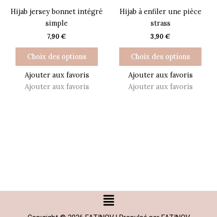
a
a
produit
Hijab jersey bonnet intégré
Hijab à enfiler une pièce
plusieurs
plus
simple
strass
variations.
varia
7,90
€
3,90
€
Les
Les
options
opti
Choix des options
Choix des options
peuvent
peuv
être
être
Ajouter aux favoris
Ajouter aux favoris
choisies
choi
Ajouter aux favoris
Ajouter aux favoris
sur
sur
la
la
page
page
du
du
produit
prod
Menu