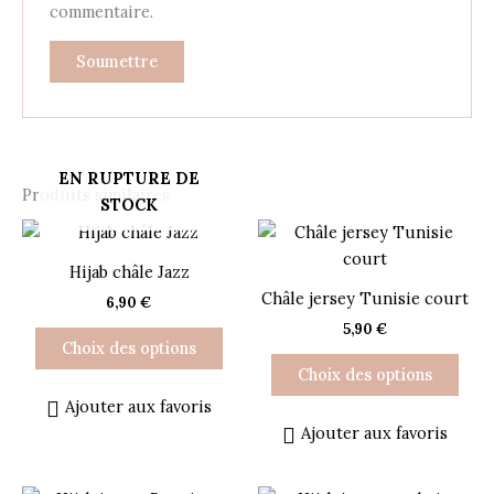
commentaire.
EN RUPTURE DE
Produits similaires
STOCK
Ce
Ce
produit
prod
Hijab châle Jazz
a
a
Châle jersey Tunisie court
6,90
€
plusieurs
plus
5,90
€
variations.
varia
Choix des options
Les
Les
Choix des options
options
opti
Ajouter aux favoris
peuvent
peuv
Ajouter aux favoris
être
être
choisies
choi